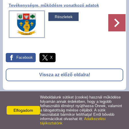
Tevékenységre, működésre vonatkozó adatok
Pályázatok
Részletek
Választási információk -
Felsőrajk
Választási információk -
Alsórajk
Facebook
X
Közérdekű adatok -
Alsórajk
Vissza az előző oldalra!
EFOP-1.5.2-16-2017-00008
Weboldalunk sütiket (cookie) használ működése
© 2026 -
folyamán annak érdekében, hogy a legjobb
felhasználói élményt nyújthassa Önnek, valamint
Adatkezelési tájékoztató
Oldal információk
Impresszum
Elfogadom
a látogatottság mérése céljából. A sütik
használatát bármikor letilthatja! Erről bővebb
információkat olvashat itt:
Adatkezelési
tájékoztatónk