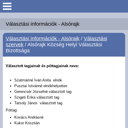
Keresés
Köszöntő
Választási információk - Alsórajk
Választási információk - Alsórajk
/
Választási
Hírek
szervek
/ Alsórajk Község Helyi Választási
Bizottsága
Felsőrajk
Választott tagjainak és póttagjainak neve:
Polgármesteri Hivatal
Szatmáriné Iván Anita elnök
Intézmények
Pusztai Istvánné elnökhelyettes
Gerencsér Józsefné választott tag
Szigeti Erika választott tag
Közérdekű adatok -
Tarsoly János választott tag
Felsőrajk
Póttag:
Kovács Andrásné
Galéria
Kukor Krisztián