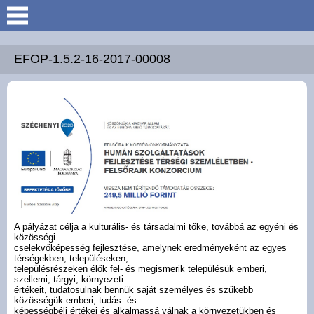
Keresés
Köszöntő
EFOP-1.5.2-16-2017-00008
Hírek
Felsőrajk
Polgármesteri Hivatal
Intézmények
A pályázat célja a kulturális- és társadalmi tőke, továbbá az egyéni és
közösségi
Közérdekű adatok -
cselekvőképesség fejlesztése, amelynek eredményeként az egyes
Felsőrajk
térségekben, településeken,
településrészeken élők fel- és megismerik településük emberi,
szellemi, tárgyi, környezeti
értékeit, tudatosulnak bennük saját személyes és szűkebb
Galéria
közösségük emberi, tudás- és
képességbéli értékei és alkalmassá válnak a környezetükben és