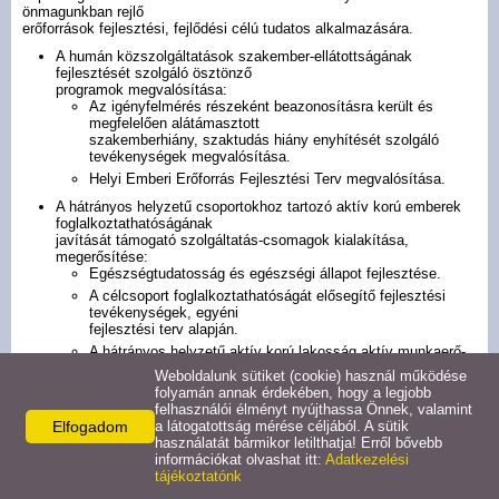
önmagunkban rejlő
Pályázatok
erőforrások fejlesztési, fejlődési célú tudatos alkalmazására.
A humán közszolgáltatások szakember-ellátottságának
fejlesztését szolgáló ösztönző
Választási információk -
programok megvalósítása:
Az igényfelmérés részeként beazonosításra került és
Felsőrajk
megfelelően alátámasztott
szakemberhiány, szaktudás hiány enyhítését szolgáló
tevékenységek megvalósítása.
Választási információk -
Helyi Emberi Erőforrás Fejlesztési Terv megvalósítása.
Alsórajk
A hátrányos helyzetű csoportokhoz tartozó aktív korú emberek
foglalkoztathatóságának
javítását támogató szolgáltatás-csomagok kialakítása,
Közérdekű adatok -
megerősítése:
Egészségtudatosság és egészségi állapot fejlesztése.
Alsórajk
A célcsoport foglalkoztathatóságát elősegítő fejlesztési
tevékenységek, egyéni
fejlesztési terv alapján.
EFOP-1.5.2-16-2017-00008
A hátrányos helyzetű aktív korú lakosság aktív munkaerő-
piaci eszközökben való
Weboldalunk sütiket (cookie) használ működése
részesedésének elősegítése.
folyamán annak érdekében, hogy a legjobb
felhasználói élményt nyújthassa Önnek, valamint
A helyi kisközösségek társadalmi szerepének megerősítése:
Elfogadom
a látogatottság mérése céljából. A sütik
Közösségfejlesztéshez, közösségépítéshez kapcsolódó
használatát bármikor letilthatja! Erről bővebb
tevékenységek.
információkat olvashat itt:
Adatkezelési
Fiatalok közösségépítése.
tájékoztatónk
Közösség egészségfejlesztése.