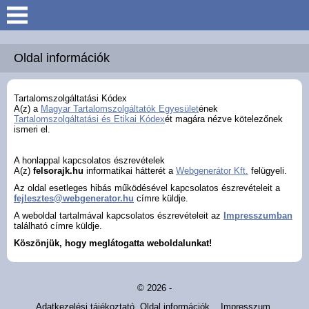
Keresés
Köszöntő
Oldal információk
Hírek
Tartalomszolgáltatási Kódex
A(z)
a
Magyar Tartalomszolgáltatók Egyesület
ének
Tartalomszolgáltatási és Etikai Kódex
ét magára nézve kötelezőnek
Felsőrajk
ismeri el.
A honlappal kapcsolatos észrevételek
Polgármesteri Hivatal
A(z)
felsorajk.hu
informatikai hátterét a
Webgenerátor Kft.
felügyeli.
Az oldal esetleges hibás működésével kapcsolatos észrevételeit a
fejlesztes@webgenerator.hu
címre küldje.
Intézmények
A weboldal tartalmával kapcsolatos észrevételeit az
Impresszumban
található címre küldje.
Közérdekű adatok -
Köszönjük, hogy meglátogatta weboldalunkat!
Felsőrajk
© 2026 -
Galéria
Adatkezelési tájékoztató
Oldal információk
Impresszum