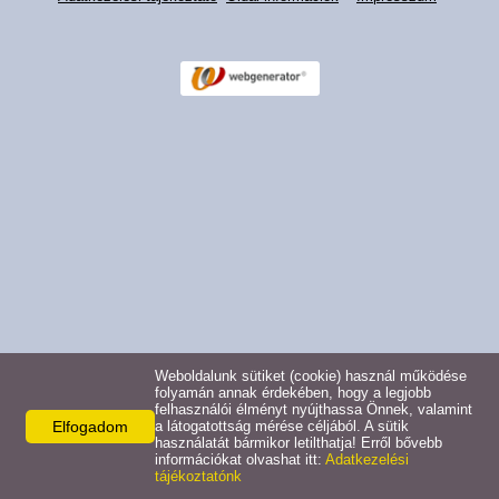
Pályázatok
Választási információk -
Felsőrajk
Választási információk -
Alsórajk
Közérdekű adatok -
Alsórajk
EFOP-1.5.2-16-2017-00008
Weboldalunk sütiket (cookie) használ működése
folyamán annak érdekében, hogy a legjobb
felhasználói élményt nyújthassa Önnek, valamint
Elfogadom
a látogatottság mérése céljából. A sütik
használatát bármikor letilthatja! Erről bővebb
információkat olvashat itt:
Adatkezelési
tájékoztatónk