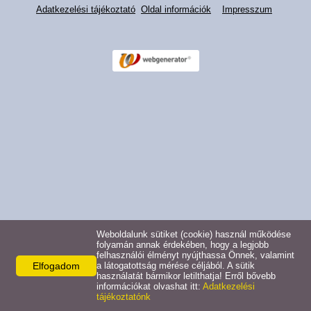
Adatkezelési tájékoztató
Oldal információk
Impresszum
Pályázatok
Választási információk -
Felsőrajk
Választási információk -
Alsórajk
Közérdekű adatok -
Alsórajk
EFOP-1.5.2-16-2017-00008
Weboldalunk sütiket (cookie) használ működése
folyamán annak érdekében, hogy a legjobb
felhasználói élményt nyújthassa Önnek, valamint
Elfogadom
a látogatottság mérése céljából. A sütik
használatát bármikor letilthatja! Erről bővebb
információkat olvashat itt:
Adatkezelési
tájékoztatónk