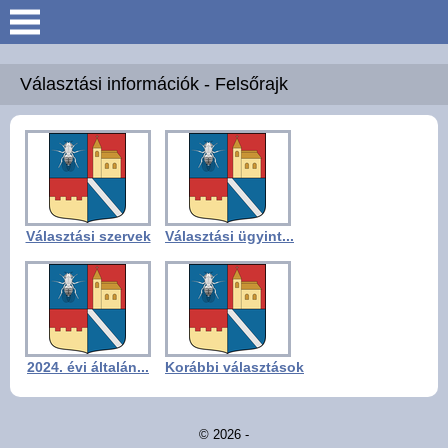
Keresés
Köszöntő
Választási információk - Felsőrajk
Hírek
Felsőrajk
Választási szervek
Választási ügyint...
Polgármesteri Hivatal
Intézmények
Közérdekű adatok -
2024. évi általán...
Korábbi választások
Felsőrajk
Galéria
© 2026 -