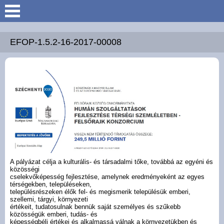
Keresés
Köszöntő
EFOP-1.5.2-16-2017-00008
Hírek
Felsőrajk
Polgármesteri Hivatal
Intézmények
A pályázat célja a kulturális- és társadalmi tőke, továbbá az egyéni és
közösségi
Közérdekű adatok -
cselekvőképesség fejlesztése, amelynek eredményeként az egyes
Felsőrajk
térségekben, településeken,
településrészeken élők fel- és megismerik településük emberi,
szellemi, tárgyi, környezeti
értékeit, tudatosulnak bennük saját személyes és szűkebb
Galéria
közösségük emberi, tudás- és
képességbéli értékei és alkalmassá válnak a környezetükben és