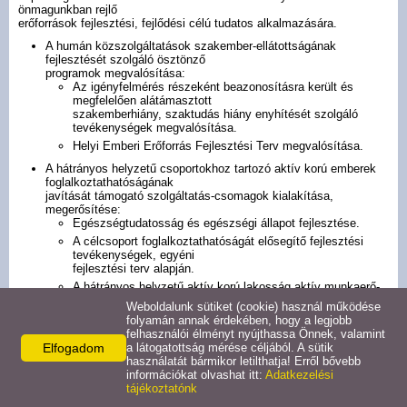
önmagunkban rejlő
Pályázatok
erőforrások fejlesztési, fejlődési célú tudatos alkalmazására.
A humán közszolgáltatások szakember-ellátottságának
fejlesztését szolgáló ösztönző
Választási információk -
programok megvalósítása:
Az igényfelmérés részeként beazonosításra került és
Felsőrajk
megfelelően alátámasztott
szakemberhiány, szaktudás hiány enyhítését szolgáló
tevékenységek megvalósítása.
Választási információk -
Helyi Emberi Erőforrás Fejlesztési Terv megvalósítása.
Alsórajk
A hátrányos helyzetű csoportokhoz tartozó aktív korú emberek
foglalkoztathatóságának
javítását támogató szolgáltatás-csomagok kialakítása,
Közérdekű adatok -
megerősítése:
Egészségtudatosság és egészségi állapot fejlesztése.
Alsórajk
A célcsoport foglalkoztathatóságát elősegítő fejlesztési
tevékenységek, egyéni
fejlesztési terv alapján.
EFOP-1.5.2-16-2017-00008
A hátrányos helyzetű aktív korú lakosság aktív munkaerő-
piaci eszközökben való
Weboldalunk sütiket (cookie) használ működése
részesedésének elősegítése.
folyamán annak érdekében, hogy a legjobb
felhasználói élményt nyújthassa Önnek, valamint
A helyi kisközösségek társadalmi szerepének megerősítése:
Elfogadom
a látogatottság mérése céljából. A sütik
Közösségfejlesztéshez, közösségépítéshez kapcsolódó
használatát bármikor letilthatja! Erről bővebb
tevékenységek.
információkat olvashat itt:
Adatkezelési
Fiatalok közösségépítése.
tájékoztatónk
Közösség egészségfejlesztése.