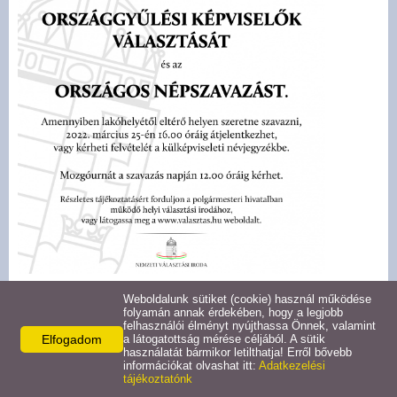
Pályázatok
Választási információk -
Felsőrajk
Választási információk -
Alsórajk
Közérdekű adatok -
Alsórajk
EFOP-1.5.2-16-2017-00008
Weboldalunk sütiket (cookie) használ működése
folyamán annak érdekében, hogy a legjobb
felhasználói élményt nyújthassa Önnek, valamint
Elfogadom
a látogatottság mérése céljából. A sütik
használatát bármikor letilthatja! Erről bővebb
információkat olvashat itt:
Adatkezelési
tájékoztatónk