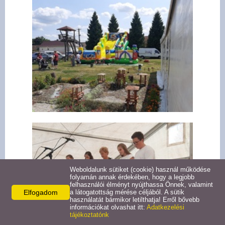
Pályázatok
Választási információk -
Felsőrajk
Választási információk -
Alsórajk
Közérdekű adatok -
Alsórajk
EFOP-1.5.2-16-2017-00008
Weboldalunk sütiket (cookie) használ működése
folyamán annak érdekében, hogy a legjobb
felhasználói élményt nyújthassa Önnek, valamint
Elfogadom
a látogatottság mérése céljából. A sütik
használatát bármikor letilthatja! Erről bővebb
információkat olvashat itt:
Adatkezelési
tájékoztatónk