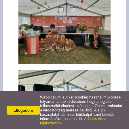
Pályázatok
Választási információk -
Felsőrajk
Választási információk -
Alsórajk
Közérdekű adatok -
Alsórajk
EFOP-1.5.2-16-2017-00008
Weboldalunk sütiket (cookie) használ működése
folyamán annak érdekében, hogy a legjobb
felhasználói élményt nyújthassa Önnek, valamint
Elfogadom
a látogatottság mérése céljából. A sütik
használatát bármikor letilthatja! Erről bővebb
információkat olvashat itt:
Adatkezelési
tájékoztatónk