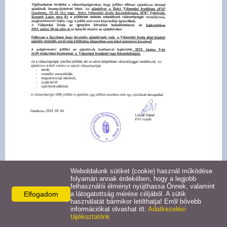
Pályázatok
Választási információk -
Felsőrajk
Választási információk -
Alsórajk
Közérdekű adatok -
Alsórajk
EFOP-1.5.2-16-2017-00008
Weboldalunk sütiket (cookie) használ működése
folyamán annak érdekében, hogy a legjobb
felhasználói élményt nyújthassa Önnek, valamint
Elfogadom
a látogatottság mérése céljából. A sütik
használatát bármikor letilthatja! Erről bővebb
információkat olvashat itt:
Adatkezelési
tájékoztatónk
Csatolt fájl(ok):