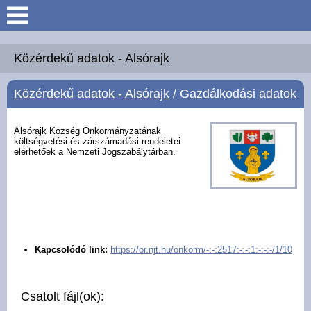
Keresés
Köszöntő
Közérdekű adatok - Alsórajk
Közérdekű adatok - Alsórajk
/ Gazdálkodási adatok
Hírek
Felsőrajk
Alsórajk Község Önkormányzatának
költségvetési és zárszámadási rendeletei
elérhetőek a Nemzeti Jogszabálytárban.
Polgármesteri Hivatal
Intézmények
Közérdekű adatok -
Kapcsolódó link:
https://or.njt.hu/onkorm/-:-:2517:-:-:1:-:-:-/1/10
Felsőrajk
Galéria
Csatolt fájl(ok):