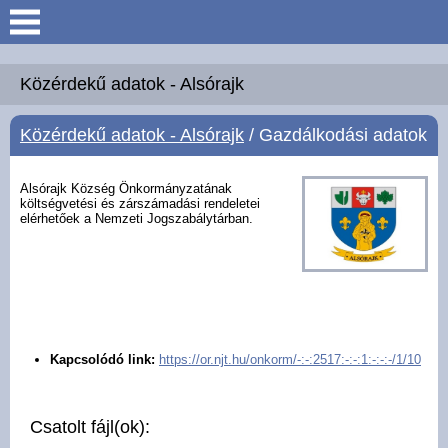
Keresés
Köszöntő
Közérdekű adatok - Alsórajk
Közérdekű adatok - Alsórajk
/ Gazdálkodási adatok
Hírek
Felsőrajk
Alsórajk Község Önkormányzatának
költségvetési és zárszámadási rendeletei
elérhetőek a Nemzeti Jogszabálytárban.
Polgármesteri Hivatal
Intézmények
Közérdekű adatok -
Kapcsolódó link:
https://or.njt.hu/onkorm/-:-:2517:-:-:1:-:-:-/1/10
Felsőrajk
Galéria
Csatolt fájl(ok):