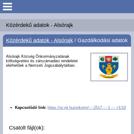
Keresés
Köszöntő
Közérdekű adatok - Alsórajk
Közérdekű adatok - Alsórajk
/ Gazdálkodási adatok
Hírek
Felsőrajk
Alsórajk Község Önkormányzatának
költségvetési és zárszámadási rendeletei
elérhetőek a Nemzeti Jogszabálytárban.
Polgármesteri Hivatal
Intézmények
Közérdekű adatok -
Kapcsolódó link:
https://or.njt.hu/onkorm/-:-:2517:-:-:1:-:-:-/1/10
Felsőrajk
Galéria
Csatolt fájl(ok):