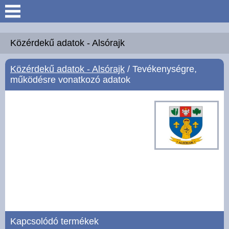
Keresés
Köszöntő
Közérdekű adatok - Alsórajk
Közérdekű adatok - Alsórajk
/ Tevékenységre,
Hírek
működésre vonatkozó adatok
Felsőrajk
Polgármesteri Hivatal
Intézmények
Közérdekű adatok -
Felsőrajk
Galéria
Kapcsolódó termékek