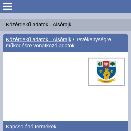
Keresés
Köszöntő
Közérdekű adatok - Alsórajk
Közérdekű adatok - Alsórajk
/ Tevékenységre,
Hírek
működésre vonatkozó adatok
Felsőrajk
Polgármesteri Hivatal
Intézmények
Közérdekű adatok -
Felsőrajk
Galéria
Kapcsolódó termékek