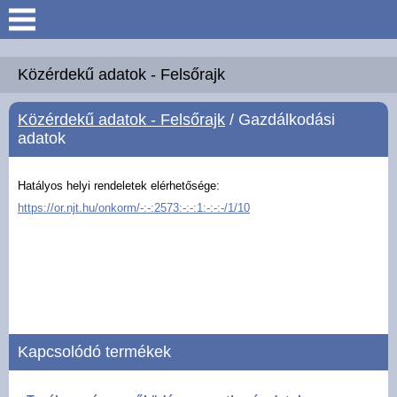
Keresés
Köszöntő
Közérdekű adatok - Felsőrajk
Közérdekű adatok - Felsőrajk
/ Gazdálkodási
Hírek
adatok
Felsőrajk
Hatályos helyi rendeletek elérhetősége:
https://or.njt.hu/onkorm/-:-:2573:-:-:1:-:-:-/1/10
Polgármesteri Hivatal
Intézmények
Közérdekű adatok -
Felsőrajk
Kapcsolódó termékek
Galéria