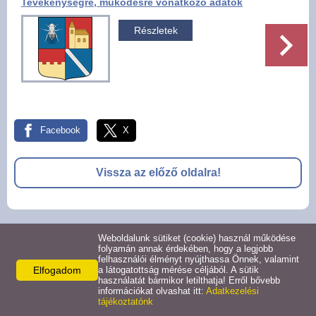
Tevékenységre, működésre vonatkozó adatok
Pályázatok
Részletek
Választási információk -
Felsőrajk
Választási információk -
Alsórajk
Facebook
X
Közérdekű adatok -
Vissza az előző oldalra!
Alsórajk
EFOP-1.5.2-16-2017-00008
© 2026 -
Weboldalunk sütiket (cookie) használ működése
folyamán annak érdekében, hogy a legjobb
Adatkezelési tájékoztató
Oldal információk
Impresszum
felhasználói élményt nyújthassa Önnek, valamint
Elfogadom
a látogatottság mérése céljából. A sütik
használatát bármikor letilthatja! Erről bővebb
információkat olvashat itt:
Adatkezelési
tájékoztatónk