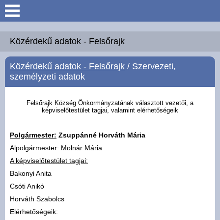
Keresés
Köszöntő
Közérdekű adatok - Felsőrajk
Közérdekű adatok - Felsőrajk
/ Szervezeti,
Hírek
személyzeti adatok
Felsőrajk
Felsőrajk Község Önkormányzatának választott vezetői, a
képviselőtestület tagjai, valamint elérhetőségeik
Polgármesteri Hivatal
Polgármester:
Zsuppánné Horváth Mária
Intézmények
Alpolgármester:
Molnár Mária
A képviselőtestület tagjai:
Közérdekű adatok -
Bakonyi Anita
Felsőrajk
Csóti Anikó
Horváth Szabolcs
Galéria
Elérhetőségeik: