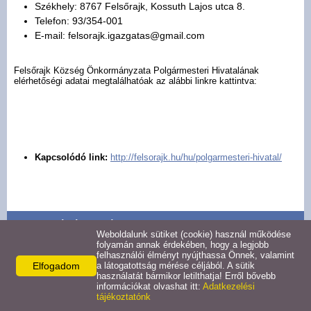
Székhely: 8767 Felsőrajk, Kossuth Lajos utca 8.
Pályázatok
Telefon: 93/354-001
E-mail: felsorajk.igazgatas@gmail.com
Választási információk -
Felsőrajk
Felsőrajk Község Önkormányzata Polgármesteri Hivatalának
elérhetőségi adatai megtalálhatóak az alábbi linkre kattintva:
Választási információk -
Alsórajk
Közérdekű adatok -
Kapcsolódó link:
http://felsorajk.hu/hu/polgarmesteri-hivatal/
Alsórajk
EFOP-1.5.2-16-2017-00008
Kapcsolódó termékek
Weboldalunk sütiket (cookie) használ működése
folyamán annak érdekében, hogy a legjobb
felhasználói élményt nyújthassa Önnek, valamint
Tevékenységre, működésre vonatkozó adatok
Elfogadom
a látogatottság mérése céljából. A sütik
használatát bármikor letilthatja! Erről bővebb
információkat olvashat itt:
Adatkezelési
Részletek
tájékoztatónk