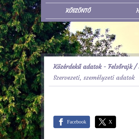
KÖSZÖNTŐ
H
Közérdekű adatok - Felsőrajk
/ 
Szervezeti, személyzeti adatok
Facebook
X