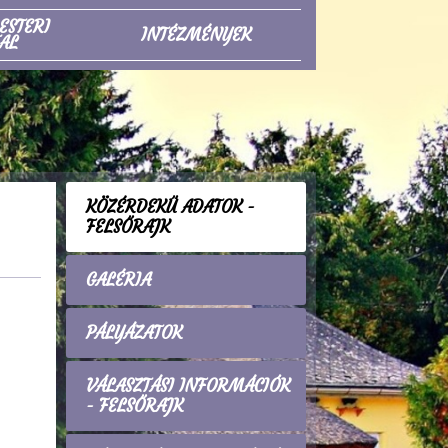
ESTERI
INTÉZMÉNYEK
AL
KÖZÉRDEKŰ ADATOK -
FELSŐRAJK
GALÉRIA
PÁLYÁZATOK
VÁLASZTÁSI INFORMÁCIÓK
- FELSŐRAJK