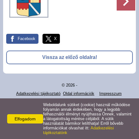
Pályázatok
Választási információk -
Felsőrajk
Facebook
X
Választási információk -
Alsórajk
Vissza az előző oldalra!
Közérdekű adatok -
Alsórajk
© 2026 -
EFOP-1.5.2-16-2017-00008
Adatkezelési tájékoztató
Oldal információk
Impresszum
Weboldalunk sütiket (cookie) használ működése
folyamán annak érdekében, hogy a legjobb
felhasználói élményt nyújthassa Önnek, valamint
Elfogadom
a látogatottság mérése céljából. A sütik
használatát bármikor letilthatja! Erről bővebb
információkat olvashat itt:
Adatkezelési
tájékoztatónk