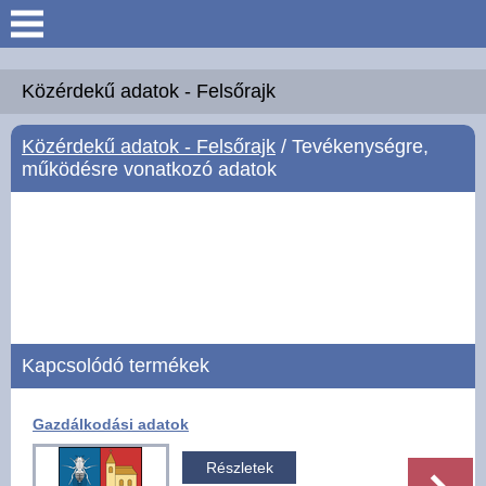
Keresés
Köszöntő
Közérdekű adatok - Felsőrajk
Közérdekű adatok - Felsőrajk
/ Tevékenységre,
Hírek
működésre vonatkozó adatok
Felsőrajk
Polgármesteri Hivatal
Intézmények
Kapcsolódó termékek
Közérdekű adatok -
Felsőrajk
Gazdálkodási adatok
Galéria
Részletek