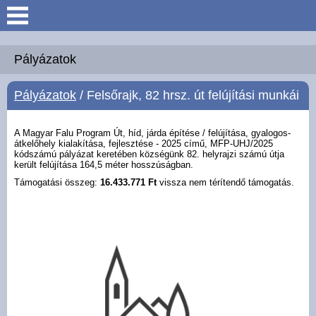
Keresés
Köszöntő
Pályázatok
Pályázatok
/ Felsőrajk, 82 hrsz. út felújítási munkái
Hírek
Felsőrajk
A Magyar Falu Program Út, híd, járda építése / felújítása, gyalogos-
átkelőhely kialakítása, fejlesztése - 2025 című, MFP-UHJ/2025
kódszámú pályázat keretében községünk 82. helyrajzi számú útja
került felújítása 164,5 méter hosszúságban.
Polgármesteri Hivatal
Támogatási összeg:
16.433.771 Ft
vissza nem térítendő támogatás.
Intézmények
Közérdekű adatok -
Felsőrajk
Galéria