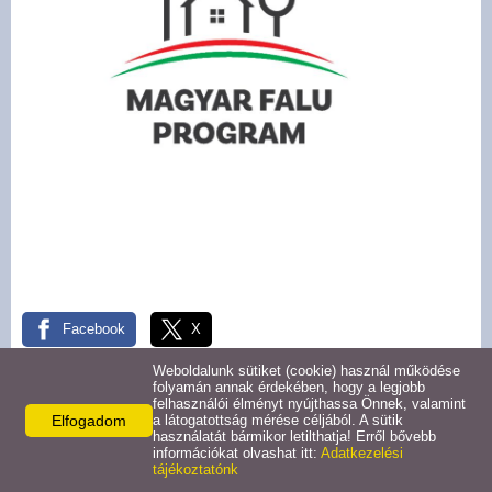
Pályázatok
Választási információk -
Felsőrajk
Választási információk -
Alsórajk
Közérdekű adatok -
Alsórajk
Facebook
X
EFOP-1.5.2-16-2017-00008
Weboldalunk sütiket (cookie) használ működése
folyamán annak érdekében, hogy a legjobb
Vissza az előző oldalra!
felhasználói élményt nyújthassa Önnek, valamint
Elfogadom
a látogatottság mérése céljából. A sütik
használatát bármikor letilthatja! Erről bővebb
információkat olvashat itt:
Adatkezelési
tájékoztatónk