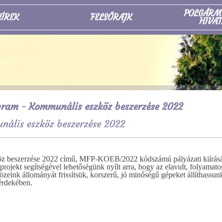
POLGÁRM
ÍREK
FELSŐRAJK
HIVAT
ram - Kommunális eszköz beszerzése 2022
ális eszköz beszerzése 2022
z beszerzése 2022 című, MFP-KOEB/2022 kódszámú pályázati kiírás
projekt segítségével lehetőségünk nyílt arra, hogy az elavult, folyamato
közeink állományát frissítsük, korszerű, jó minőségű gépeket állíthassun
érdekében.