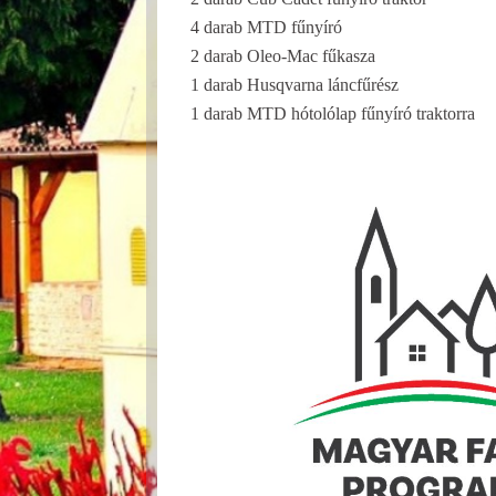
4 darab MTD fűnyíró
2 darab Oleo-Mac fűkasza
1 darab Husqvarna láncfűrész
1 darab MTD hótolólap fűnyíró traktorra