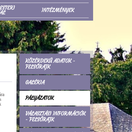
ESTERI
INTÉZMÉNYEK
AL
KÖZÉRDEKŰ ADATOK -
FELSŐRAJK
GALÉRIA
ára
PÁLYÁZATOK
s
k
VÁLASZTÁSI INFORMÁCIÓK
- FELSŐRAJK