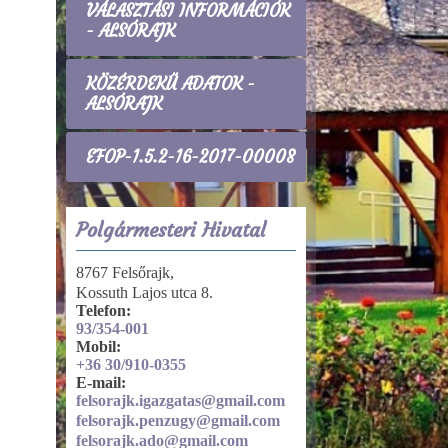
VÁLASZTÁSI INFORMÁCIÓK
- ALSÓRAJK
KÖZÉRDEKŰ ADATOK -
ALSÓRAJK
EFOP-1.5.2-16-2017-00008
Polgármesteri Hivatal
8767 Felsőrajk,
Kossuth Lajos utca 8.
Telefon:
93/354-001
Mobil:
+36 30/910-0355
E-mail:
felsorajk.igazgatas@gmail.com
felsorajk.penzugy@gmail.com
felsorajk.ado@gmail.com