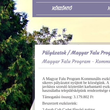
KÖSZÖNTŐ
H
Pályázatok
/ Magyar Falu Prog
Magyar Falu Program - Kommun
A Magyar Falu Program Kommunális eszkö
sikeres pályázatot nyújtott be községünk. A 
javításra szoruló közterület karbantartó esz
használatba településképünk rendezettsége 
Támogatási összeg: 3.179.802 Ft
Beszerzett eszközeink:
2 darab Cub Cadet fűnyíró traktor