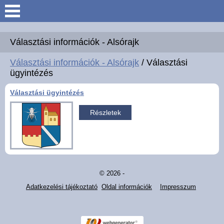
Keresés
Köszöntő
Választási információk - Alsórajk
Választási információk - Alsórajk
/ Választási
Hírek
ügyintézés
Választási ügyintézés
Felsőrajk
Részletek
Polgármesteri Hivatal
Intézmények
Közérdekű adatok -
© 2026 -
Felsőrajk
Adatkezelési tájékoztató
Oldal információk
Impresszum
Galéria