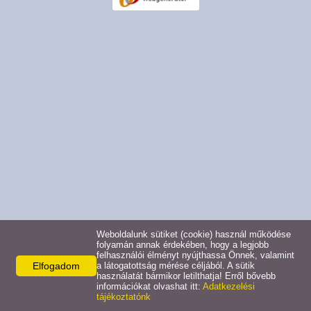
Pályázatok
Választási információk -
Felsőrajk
Választási információk -
Alsórajk
Közérdekű adatok -
Alsórajk
EFOP-1.5.2-16-2017-00008
Weboldalunk sütiket (cookie) használ működése
folyamán annak érdekében, hogy a legjobb
felhasználói élményt nyújthassa Önnek, valamint
Elfogadom
a látogatottság mérése céljából. A sütik
használatát bármikor letilthatja! Erről bővebb
információkat olvashat itt:
Adatkezelési
tájékoztatónk