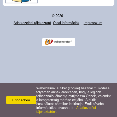
Pályázatok
© 2026 -
Választási információk -
Adatkezelési tájékoztató
Oldal információk
Impresszum
Felsőrajk
Választási információk -
Alsórajk
Közérdekű adatok -
Alsórajk
EFOP-1.5.2-16-2017-00008
Weboldalunk sütiket (cookie) használ működése
folyamán annak érdekében, hogy a legjobb
felhasználói élményt nyújthassa Önnek, valamint
Elfogadom
a látogatottság mérése céljából. A sütik
használatát bármikor letilthatja! Erről bővebb
információkat olvashat itt:
Adatkezelési
tájékoztatónk