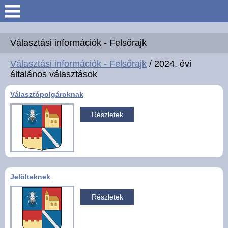
Keresés
Köszöntő
Választási információk - Felsőrajk
Választási információk - Felsőrajk
/ 2024. évi
Hírek
általános választások
Választópolgároknak
Felsőrajk
Részletek
Polgármesteri Hivatal
Intézmények
Közérdekű adatok -
Jelölteknek
Felsőrajk
Részletek
Galéria