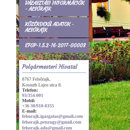
VÁLASZTÁSI INFORMÁCIÓK
- ALSÓRAJK
KÖZÉRDEKŰ ADATOK -
ALSÓRAJK
EFOP-1.5.2-16-2017-00008
Polgármesteri Hivatal
8767 Felsőrajk,
Kossuth Lajos utca 8.
Telefon:
93/354-001
Mobil:
+36 30/910-0355
E-mail:
felsorajk.igazgatas@gmail.com
felsorajk.penzugy@gmail.com
felsorajk.ado@gmail.com