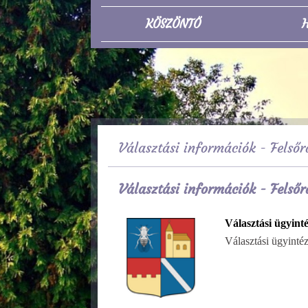
KÖSZÖNTŐ
H
Választási információk - Felsőr
Választási információk - Felsőr
Választási ügyint
Választási ügyinté