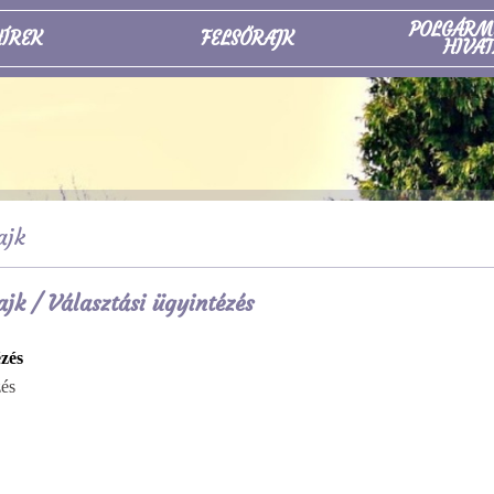
POLGÁRM
ÍREK
FELSŐRAJK
HIVAT
ajk
ajk
/ Választási ügyintézés
ézés
zés