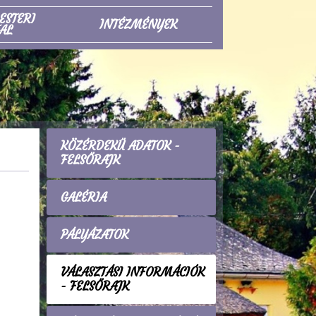
ESTERI
INTÉZMÉNYEK
AL
KÖZÉRDEKŰ ADATOK -
FELSŐRAJK
GALÉRIA
PÁLYÁZATOK
VÁLASZTÁSI INFORMÁCIÓK
- FELSŐRAJK