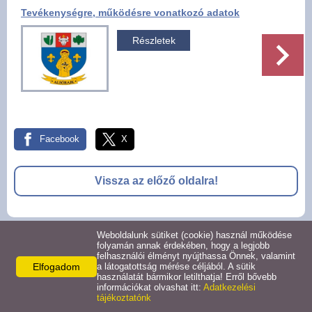
Tevékenységre, működésre vonatkozó adatok
Pályázatok
Részletek
Választási információk -
Felsőrajk
Választási információk -
Alsórajk
Facebook
X
Közérdekű adatok -
Alsórajk
Vissza az előző oldalra!
EFOP-1.5.2-16-2017-00008
Weboldalunk sütiket (cookie) használ működése
© 2026 -
folyamán annak érdekében, hogy a legjobb
felhasználói élményt nyújthassa Önnek, valamint
Adatkezelési tájékoztató
Oldal információk
Impresszum
Elfogadom
a látogatottság mérése céljából. A sütik
használatát bármikor letilthatja! Erről bővebb
információkat olvashat itt:
Adatkezelési
tájékoztatónk