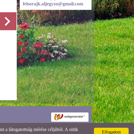
felsorajk.aljegyzo@gmail.com
Részletek
 a látogatottság mérése céljából. A sütik
Elfogadom