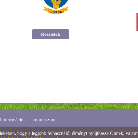
Részletek
l információk
Impresszum
ében, hogy a legjobb felhasználói élményt nyújthassa Önnek, valamint