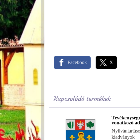
Facebook
X
Kapcsolódó termékek
Tevékenység
vonatkozó ad
Nyilvántartáso
kiadványok