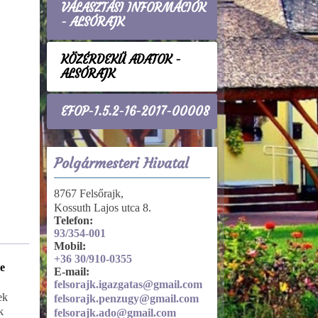
VÁLASZTÁSI INFORMÁCIÓK
- ALSÓRAJK
KÖZÉRDEKŰ ADATOK -
ALSÓRAJK
EFOP-1.5.2-16-2017-00008
Polgármesteri Hivatal
8767 Felsőrajk,
Kossuth Lajos utca 8.
Telefon:
93/354-001
Mobil:
+36 30/910-0355
e
Tevékenységre, működésre
E-mail:
vonatkozó adatok
felsorajk.igazgatas@gmail.com
ek
Közszolgáltatások
felsorajk.penzugy@gmail.com
k
felsorajk.ado@gmail.com