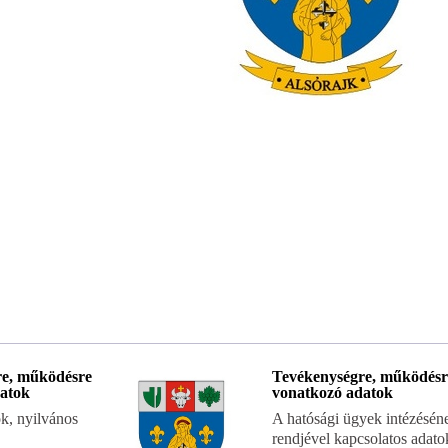
re, működésre
Tevékenységre, működésr
atok
vonatkozó adatok
k, nyilvános
A hatósági ügyek intézésén
rendjével kapcsolatos adato