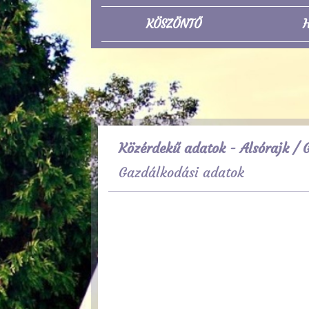
KÖSZÖNTŐ
H
Közérdekű adatok - Alsórajk
/ G
Gazdálkodási adatok