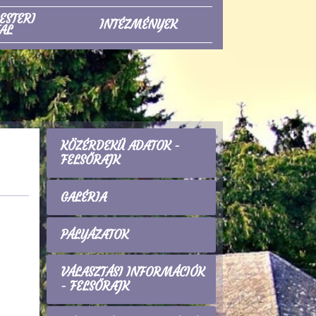
ESTERI
INTÉZMÉNYEK
AL
KÖZÉRDEKŰ ADATOK -
FELSŐRAJK
GALÉRIA
PÁLYÁZATOK
VÁLASZTÁSI INFORMÁCIÓK
- FELSŐRAJK