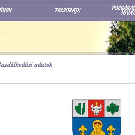
POLGÁRM
ÍREK
FELSŐRAJK
HIVAT
azdálkodási adatok