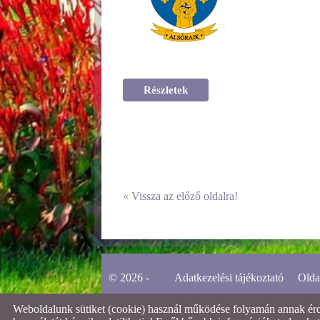
Részletek
«
Vissza az előző oldalra!
© 2026 -
Adatkezelési tájékoztató
Olda
Weboldalunk sütiket (cookie) használ működése folyamán annak érdek