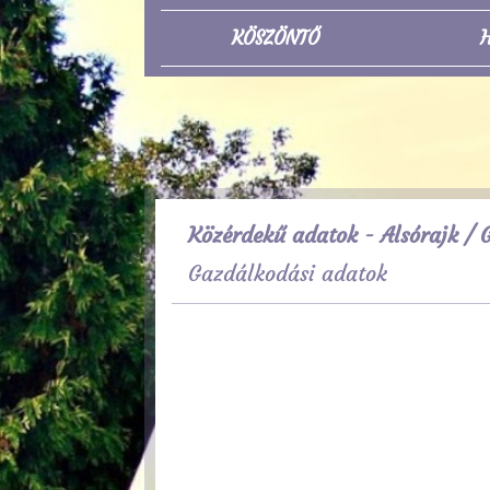
KÖSZÖNTŐ
H
Közérdekű adatok - Alsórajk
/ G
Gazdálkodási adatok