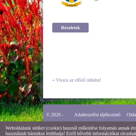
Részletek
«
Vissza az előző oldalra!
© 2026 -
Adatkezelési tájékoztató
Olda
Weboldalunk sütiket (cookie) használ működése folyamán annak érdek
használatát bármikor letilthatja! Erről bővebb információkat olvashat 