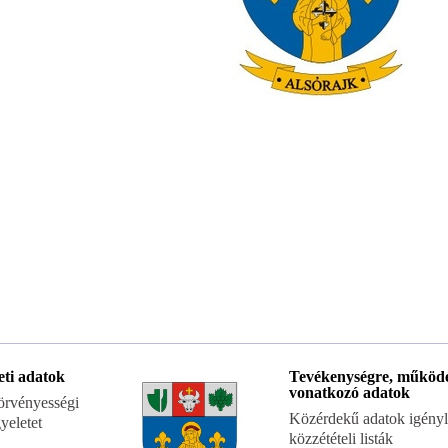
eti adatok
Tevékenységre, működ
vonatkozó adatok
 törvényességi
Közérdekű adatok igényl
yeletet
közzétételi listák