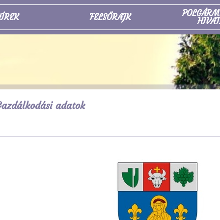
POLGÁRM
ÍREK
FELSŐRAJK
HIVAT
azdálkodási adatok