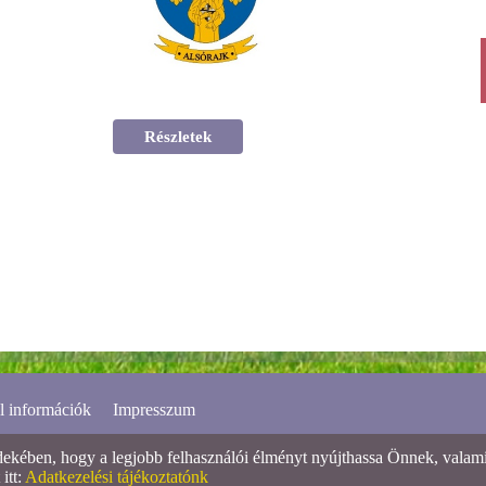
Részletek
l információk
Impresszum
ében, hogy a legjobb felhasználói élményt nyújthassa Önnek, valamint
itt:
Adatkezelési tájékoztatónk