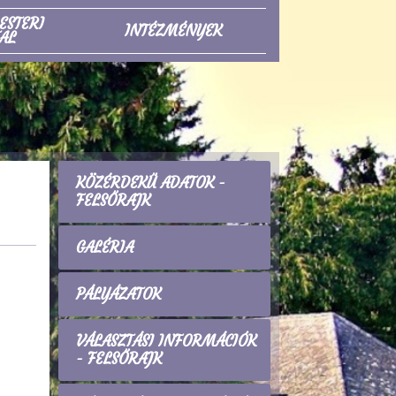
ESTERI
INTÉZMÉNYEK
AL
KÖZÉRDEKŰ ADATOK -
FELSŐRAJK
GALÉRIA
PÁLYÁZATOK
VÁLASZTÁSI INFORMÁCIÓK
- FELSŐRAJK