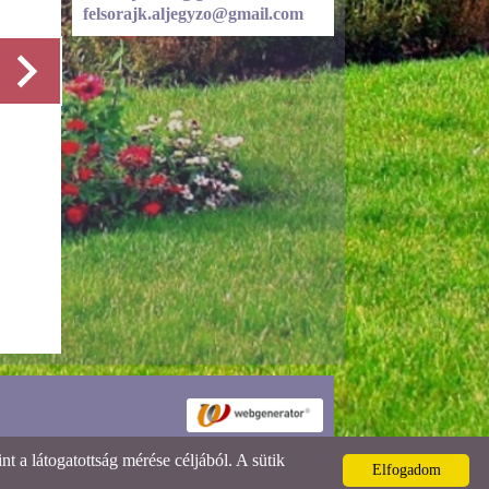
felsorajk.aljegyzo@gmail.com
Részletek
 a látogatottság mérése céljából. A sütik
Elfogadom