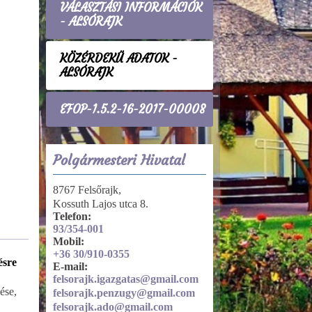
VÁLASZTÁSI INFORMÁCIÓK
- ALSÓRAJK
KÖZÉRDEKŰ ADATOK -
ALSÓRAJK
EFOP-1.5.2-16-2017-00008
Polgármesteri Hivatal
8767 Felsőrajk,
Kossuth Lajos utca 8.
Telefon:
93/354-001
Mobil:
+36 30/910-0355
ésre
Tevékenységre, működésre
E-mail:
vonatkozó adatok
felsorajk.igazgatas@gmail.com
ése,
Döntéshozatal, ülések
felsorajk.penzugy@gmail.com
felsorajk.ado@gmail.com