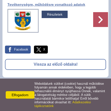
Tevékenységre, működésre vonatkozó adatok
Pályázatok
Részletek
Választási információk -
Felsőrajk
Választási információk -
Alsórajk
Facebook
X
Közérdekű adatok -
Alsórajk
Vissza az előző oldalra!
EFOP-1.5.2-16-2017-00008
Weboldalunk sütiket (cookie) használ működése
© 2026 -
folyamán annak érdekében, hogy a legjobb
felhasználói élményt nyújthassa Önnek, valamint
Adatkezelési tájékoztató
Oldal információk
Impresszum
Elfogadom
a látogatottság mérése céljából. A sütik
használatát bármikor letilthatja! Erről bővebb
információkat olvashat itt:
Adatkezelési
tájékoztatónk