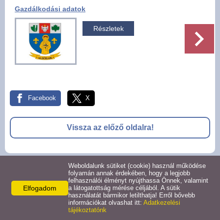
Gazdálkodási adatok
Pályázatok
Részletek
Választási információk -
Felsőrajk
Választási információk -
Alsórajk
Facebook
X
Közérdekű adatok -
Alsórajk
Vissza az előző oldalra!
EFOP-1.5.2-16-2017-00008
Weboldalunk sütiket (cookie) használ működése
© 2026 -
folyamán annak érdekében, hogy a legjobb
felhasználói élményt nyújthassa Önnek, valamint
Adatkezelési tájékoztató
Oldal információk
Impresszum
Elfogadom
a látogatottság mérése céljából. A sütik
használatát bármikor letilthatja! Erről bővebb
információkat olvashat itt:
Adatkezelési
tájékoztatónk