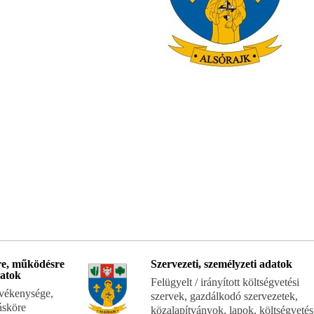
re, működésre
Szervezeti, személyzeti adatok
atok
Felügyelt / irányított költségvetési
evékenysége,
szervek, gazdálkodó szervezetek,
tásköre
közalapítványok, lapok, költségvetés