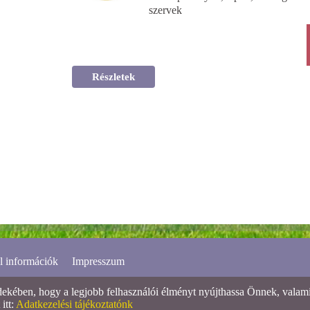
szervek
Részletek
l információk
Impresszum
ében, hogy a legjobb felhasználói élményt nyújthassa Önnek, valamint
itt:
Adatkezelési tájékoztatónk