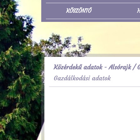
KÖSZÖNTŐ
H
Közérdekű adatok - Alsórajk
/ G
Gazdálkodási adatok