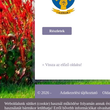
Részletek
«
Vissza az előző oldalra!
© 2026 -
Adatkezelési tájékoztató
Olda
Weboldalunk sütiket (cookie) használ működése folyamán annak érdek
használatát bármikor letilthatja! Erről bővebb információkat olvashat 