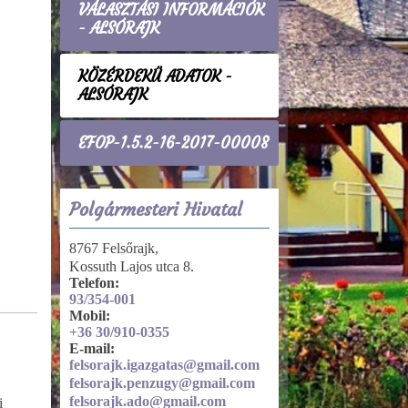
VÁLASZTÁSI INFORMÁCIÓK
- ALSÓRAJK
KÖZÉRDEKŰ ADATOK -
ALSÓRAJK
EFOP-1.5.2-16-2017-00008
Polgármesteri Hivatal
8767 Felsőrajk,
Kossuth Lajos utca 8.
Telefon:
93/354-001
Mobil:
+36 30/910-0355
Közadatkereső
E-mail:
rendszer
felsorajk.igazgatas@gmail.com
Közadatkereső
felsorajk.penzugy@gmail.com
rendszer
felsorajk.ado@gmail.com
i