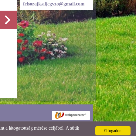
felsorajk.aljegyzo@gmail.com
Részletek
 a látogatottság mérése céljából. A sütik
Elfogadom