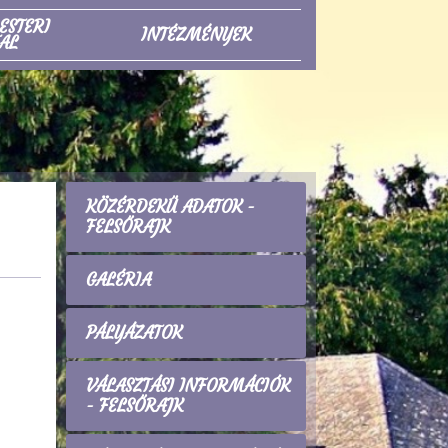
ESTERI
INTÉZMÉNYEK
AL
KÖZÉRDEKŰ ADATOK -
FELSŐRAJK
GALÉRIA
PÁLYÁZATOK
VÁLASZTÁSI INFORMÁCIÓK
- FELSŐRAJK