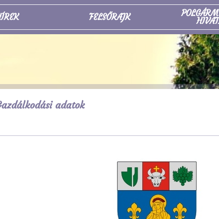
POLGÁRM
ÍREK
FELSŐRAJK
HIVAT
azdálkodási adatok