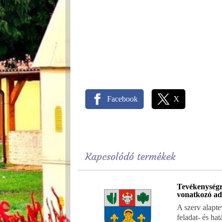
Facebook
X
Kapcsolódó termékek
Tevékenység
vonatkozó ad
A szerv alapt
feladat- és ha