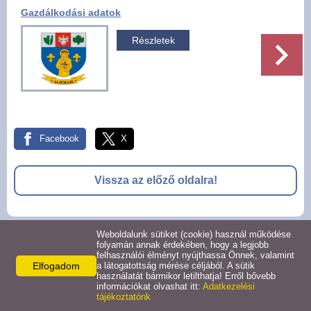
Gazdálkodási adatok
Pályázatok
Részletek
Választási információk -
Felsőrajk
Választási információk -
Alsórajk
Facebook
X
Közérdekű adatok -
Alsórajk
Vissza az előző oldalra!
EFOP-1.5.2-16-2017-00008
Weboldalunk sütiket (cookie) használ működése
© 2026 -
folyamán annak érdekében, hogy a legjobb
felhasználói élményt nyújthassa Önnek, valamint
Adatkezelési tájékoztató
Oldal információk
Impresszum
Elfogadom
a látogatottság mérése céljából. A sütik
használatát bármikor letilthatja! Erről bővebb
információkat olvashat itt:
Adatkezelési
tájékoztatónk