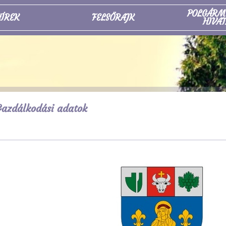
POLGÁRM
ÍREK
FELSŐRAJK
HIVAT
azdálkodási adatok