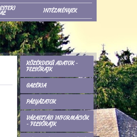
ESTERI
INTÉZMÉNYEK
AL
KÖZÉRDEKŰ ADATOK -
FELSŐRAJK
GALÉRIA
PÁLYÁZATOK
VÁLASZTÁSI INFORMÁCIÓK
- FELSŐRAJK