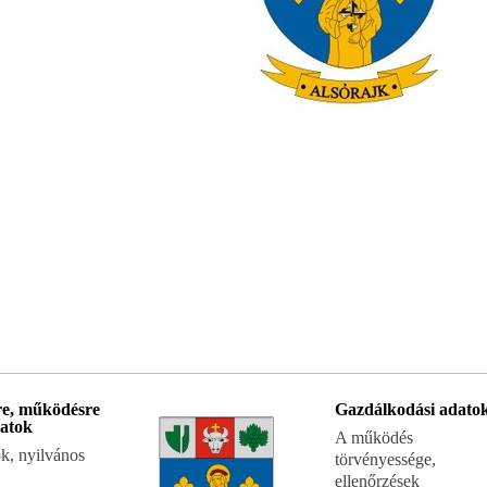
re, működésre
Gazdálkodási adato
atok
A működés
k, nyilvános
törvényessége,
ellenőrzések