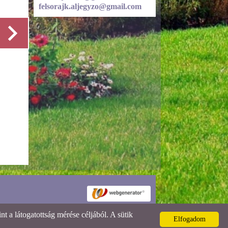
felsorajk.aljegyzo@gmail.com
Részletek
 a látogatottság mérése céljából. A sütik
Elfogadom