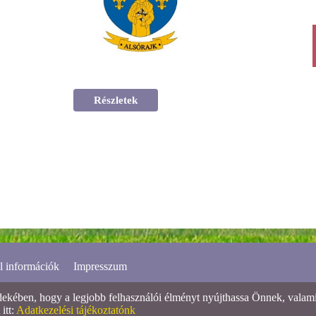
Részletek
l információk
Impresszum
ében, hogy a legjobb felhasználói élményt nyújthassa Önnek, valamint
itt:
Adatkezelési tájékoztatónk