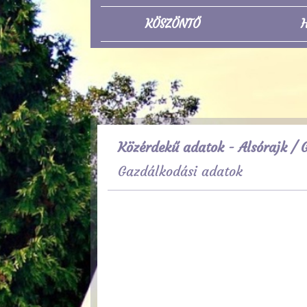
KÖSZÖNTŐ
H
Közérdekű adatok - Alsórajk
/ G
Gazdálkodási adatok