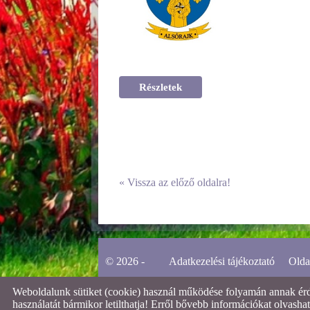
Részletek
«
Vissza az előző oldalra!
© 2026 -
Adatkezelési tájékoztató
Olda
Weboldalunk sütiket (cookie) használ működése folyamán annak érdek
használatát bármikor letilthatja! Erről bővebb információkat olvashat 