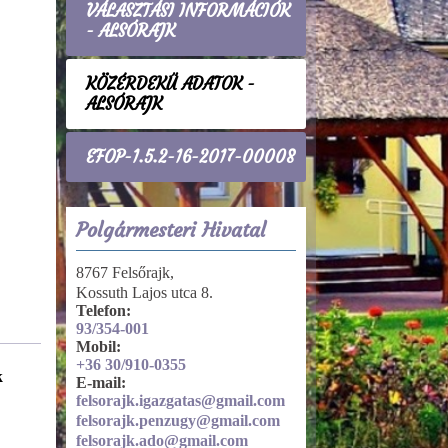
VÁLASZTÁSI INFORMÁCIÓK
- ALSÓRAJK
KÖZÉRDEKŰ ADATOK -
ALSÓRAJK
EFOP-1.5.2-16-2017-00008
Polgármesteri Hivatal
8767 Felsőrajk,
Kossuth Lajos utca 8.
Telefon:
93/354-001
Mobil:
+36 30/910-0355
k
Tevékenységre, működésre
E-mail:
vonatkozó adatok
felsorajk.igazgatas@gmail.com
Döntéshozatal, ülések
felsorajk.penzugy@gmail.com
felsorajk.ado@gmail.com