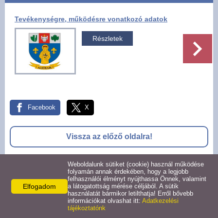
Pályázatok
Tevékenységre, működésre vonatkozó adatok
Választási információk -
Részletek
Felsőrajk
Választási információk -
Alsórajk
Facebook
X
Közérdekű adatok -
Alsórajk
Vissza az előző oldalra!
EFOP-1.5.2-16-2017-00008
Weboldalunk sütiket (cookie) használ működése
folyamán annak érdekében, hogy a legjobb
felhasználói élményt nyújthassa Önnek, valamint
© 2026 -
Elfogadom
a látogatottság mérése céljából. A sütik
Adatkezelési tájékoztató
Oldal információk
Impresszum
használatát bármikor letilthatja! Erről bővebb
információkat olvashat itt:
Adatkezelési
tájékoztatónk