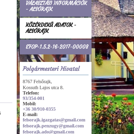
VÁLASZTÁSI INFORMÁCIÓK
- ALSÓRAJK
KÖZÉRDEKŰ ADATOK -
ALSÓRAJK
EFOP-1.5.2-16-2017-00008
Polgármesteri Hivatal
8767 Felsőrajk,
Kossuth Lajos utca 8.
Telefon:
93/354-001
Mobil:
+36 30/910-0355
k
Szervezeti, személyzeti adatok
E-mail:
felsorajk.igazgatas@gmail.com
Felettes, felügyeleti, törvényességi
felsorajk.penzugy@gmail.com
ellenőrzést vagy felügyeletet
felsorajk.ado@gmail.com
gyakorló szervek