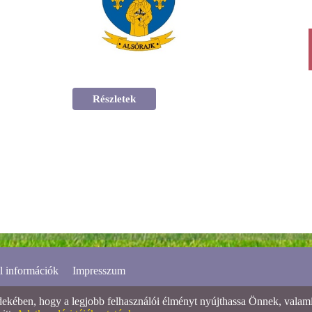
Részletek
l információk
Impresszum
ében, hogy a legjobb felhasználói élményt nyújthassa Önnek, valamint