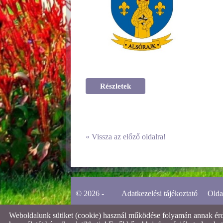
Részletek
«
Vissza az előző oldalra!
© 2026 -
Adatkezelési tájékoztató
Olda
Weboldalunk sütiket (cookie) használ működése folyamán annak érdek