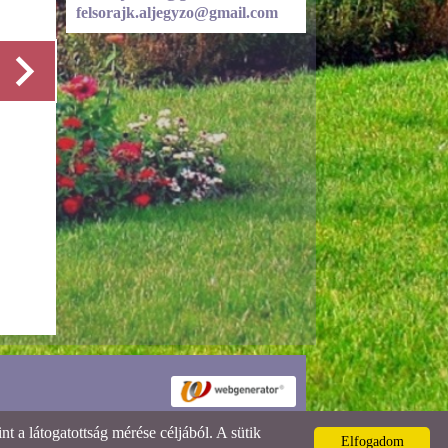
felsorajk.aljegyzo@gmail.com
Részletek
 a látogatottság mérése céljából. A sütik
Elfogadom