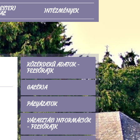
ESTERI
INTÉZMÉNYEK
AL
KÖZÉRDEKŰ ADATOK -
FELSŐRAJK
GALÉRIA
PÁLYÁZATOK
VÁLASZTÁSI INFORMÁCIÓK
- FELSŐRAJK