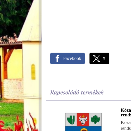
Facebook
X
Kapcsolódó termékek
Köza
rend
Köza
rends