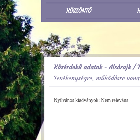
KÖSZÖNTŐ
H
Közérdekű adatok - Alsórajk
/ T
Tevékenységre, működésre vona
Nyilvános kiadványok: Nem releváns