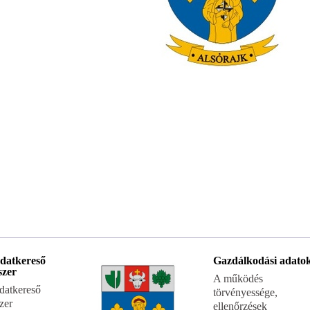
datkereső
Gazdálkodási adato
szer
A működés
datkereső
törvényessége,
zer
ellenőrzések