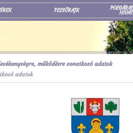
POLGÁRM
ÍREK
FELSŐRAJK
HIVAT
evékenységre, működésre vonatkozó adatok
tkozó adatok