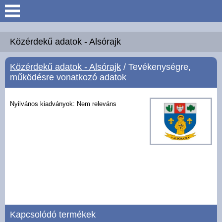
Keresés
Köszöntő
Közérdekű adatok - Alsórajk
Közérdekű adatok - Alsórajk
/ Tevékenységre,
Hírek
működésre vonatkozó adatok
Felsőrajk
Nyilvános kiadványok: Nem releváns
Polgármesteri Hivatal
Intézmények
Közérdekű adatok -
Felsőrajk
Galéria
Kapcsolódó termékek