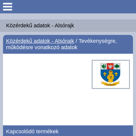
Keresés
Köszöntő
Közérdekű adatok - Alsórajk
Közérdekű adatok - Alsórajk
/ Tevékenységre,
Hírek
működésre vonatkozó adatok
Felsőrajk
Polgármesteri Hivatal
Intézmények
Közérdekű adatok -
Felsőrajk
Galéria
Kapcsolódó termékek