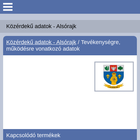
Keresés
Köszöntő
Közérdekű adatok - Alsórajk
Közérdekű adatok - Alsórajk
/ Tevékenységre,
Hírek
működésre vonatkozó adatok
Felsőrajk
Polgármesteri Hivatal
Intézmények
Közérdekű adatok -
Felsőrajk
Galéria
Kapcsolódó termékek