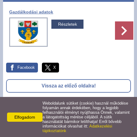
Pályázatok
Gazdálkodási adatok
Választási információk -
Részletek
Felsőrajk
Választási információk -
Alsórajk
Facebook
X
Közérdekű adatok -
Alsórajk
Vissza az előző oldalra!
EFOP-1.5.2-16-2017-00008
Weboldalunk sütiket (cookie) használ működése
folyamán annak érdekében, hogy a legjobb
felhasználói élményt nyújthassa Önnek, valamint
© 2026 -
Elfogadom
a látogatottság mérése céljából. A sütik
Adatkezelési tájékoztató
Oldal információk
Impresszum
használatát bármikor letilthatja! Erről bővebb
információkat olvashat itt:
Adatkezelési
tájékoztatónk