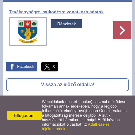
Pályázatok
Tevékenységre, működésre vonatkozó adatok
Választási információk -
Részletek
Felsőrajk
Választási információk -
Alsórajk
Facebook
X
Közérdekű adatok -
Alsórajk
Vissza az előző oldalra!
EFOP-1.5.2-16-2017-00008
Weboldalunk sütiket (cookie) használ működése
folyamán annak érdekében, hogy a legjobb
felhasználói élményt nyújthassa Önnek, valamint
© 2026 -
Elfogadom
a látogatottság mérése céljából. A sütik
Adatkezelési tájékoztató
Oldal információk
Impresszum
használatát bármikor letilthatja! Erről bővebb
információkat olvashat itt:
Adatkezelési
tájékoztatónk