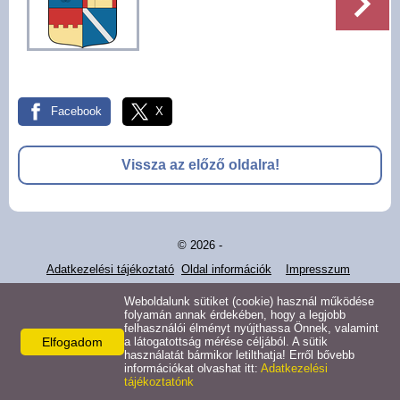
Pályázatok
Választási információk -
Felsőrajk
Facebook
X
Választási információk -
Alsórajk
Vissza az előző oldalra!
Közérdekű adatok -
Alsórajk
© 2026 -
EFOP-1.5.2-16-2017-00008
Adatkezelési tájékoztató
Oldal információk
Impresszum
Weboldalunk sütiket (cookie) használ működése
folyamán annak érdekében, hogy a legjobb
felhasználói élményt nyújthassa Önnek, valamint
Elfogadom
a látogatottság mérése céljából. A sütik
használatát bármikor letilthatja! Erről bővebb
információkat olvashat itt:
Adatkezelési
tájékoztatónk