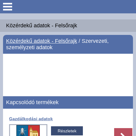
Keresés
Köszöntő
Közérdekű adatok - Felsőrajk
Közérdekű adatok - Felsőrajk
/ Szervezeti,
Hírek
személyzeti adatok
Felsőrajk
Polgármesteri Hivatal
Intézmények
Kapcsolódó termékek
Közérdekű adatok -
Felsőrajk
Gazdálkodási adatok
Galéria
Részletek