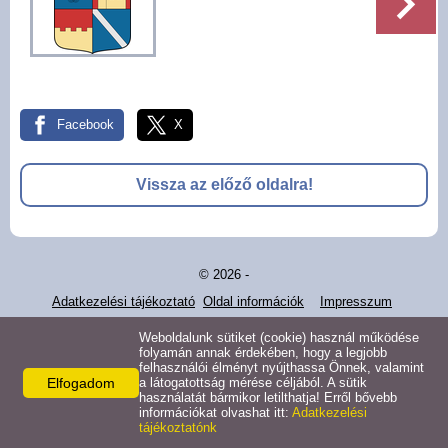
Pályázatok
Választási információk -
Felsőrajk
Facebook
X
Választási információk -
Alsórajk
Vissza az előző oldalra!
Közérdekű adatok -
Alsórajk
© 2026 -
EFOP-1.5.2-16-2017-00008
Adatkezelési tájékoztató
Oldal információk
Impresszum
Weboldalunk sütiket (cookie) használ működése
folyamán annak érdekében, hogy a legjobb
felhasználói élményt nyújthassa Önnek, valamint
Elfogadom
a látogatottság mérése céljából. A sütik
használatát bármikor letilthatja! Erről bővebb
információkat olvashat itt:
Adatkezelési
tájékoztatónk