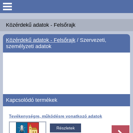
Keresés
Köszöntő
Közérdekű adatok - Felsőrajk
Közérdekű adatok - Felsőrajk
/ Szervezeti,
Hírek
személyzeti adatok
Felsőrajk
Polgármesteri Hivatal
Intézmények
Kapcsolódó termékek
Közérdekű adatok -
Felsőrajk
Tevékenységre, működésre vonatkozó adatok
Galéria
Részletek