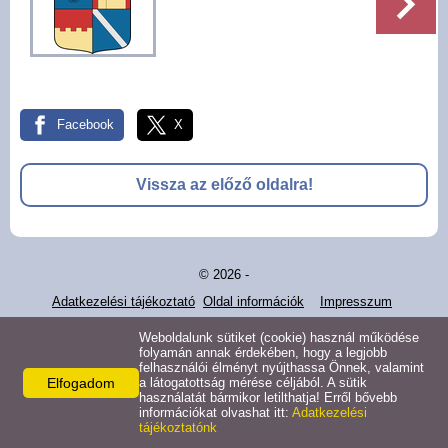
Pályázatok
Választási információk -
Felsőrajk
Facebook
X
Választási információk -
Alsórajk
Vissza az előző oldalra!
Közérdekű adatok -
Alsórajk
© 2026 -
EFOP-1.5.2-16-2017-00008
Adatkezelési tájékoztató
Oldal információk
Impresszum
Weboldalunk sütiket (cookie) használ működése
folyamán annak érdekében, hogy a legjobb
felhasználói élményt nyújthassa Önnek, valamint
Elfogadom
a látogatottság mérése céljából. A sütik
használatát bármikor letilthatja! Erről bővebb
információkat olvashat itt:
Adatkezelési
tájékoztatónk