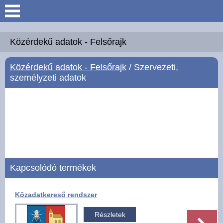
Keresés
Köszöntő
Közérdekű adatok - Felsőrajk
Közérdekű adatok - Felsőrajk
/ Szervezeti,
Hírek
személyzeti adatok
Felsőrajk
Polgármesteri Hivatal
Intézmények
Kapcsolódó termékek
Közérdekű adatok -
Felsőrajk
Közadatkereső rendszer
Galéria
Részletek