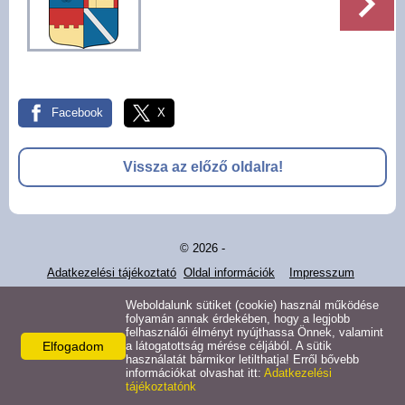
Pályázatok
Választási információk -
Felsőrajk
Facebook
X
Választási információk -
Alsórajk
Vissza az előző oldalra!
Közérdekű adatok -
Alsórajk
© 2026 -
EFOP-1.5.2-16-2017-00008
Adatkezelési tájékoztató
Oldal információk
Impresszum
Weboldalunk sütiket (cookie) használ működése
folyamán annak érdekében, hogy a legjobb
felhasználói élményt nyújthassa Önnek, valamint
Elfogadom
a látogatottság mérése céljából. A sütik
használatát bármikor letilthatja! Erről bővebb
információkat olvashat itt:
Adatkezelési
tájékoztatónk