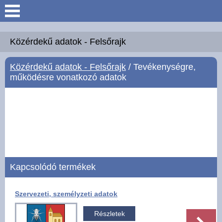
Keresés
Köszöntő
Közérdekű adatok - Felsőrajk
Közérdekű adatok - Felsőrajk
/ Tevékenységre,
Hírek
működésre vonatkozó adatok
Felsőrajk
Polgármesteri Hivatal
Intézmények
Kapcsolódó termékek
Közérdekű adatok -
Felsőrajk
Szervezeti, személyzeti adatok
Galéria
Részletek