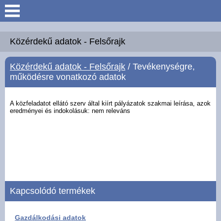
Keresés
Köszöntő
Közérdekű adatok - Felsőrajk
Közérdekű adatok - Felsőrajk
/ Tevékenységre,
Hírek
működésre vonatkozó adatok
Felsőrajk
A közfeladatot ellátó szerv által kiírt pályázatok szakmai leírása, azok
eredményei és
indokolásuk: nem releváns
Polgármesteri Hivatal
Intézmények
Közérdekű adatok -
Felsőrajk
Kapcsolódó termékek
Galéria
Gazdálkodási adatok