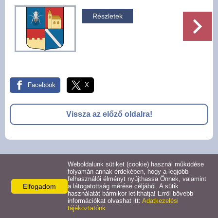
Pályázatok
Részletek
Választási információk -
Felsőrajk
Választási információk -
Alsórajk
Facebook
X
Közérdekű adatok -
Vissza az előző oldalra!
Alsórajk
EFOP-1.5.2-16-2017-00008
© 2026 -
Weboldalunk sütiket (cookie) használ működése
Adatkezelési tájékoztató
Oldal információk
Impresszum
folyamán annak érdekében, hogy a legjobb
felhasználói élményt nyújthassa Önnek, valamint
Elfogadom
a látogatottság mérése céljából. A sütik
használatát bármikor letilthatja! Erről bővebb
információkat olvashat itt:
Adatkezelési
tájékoztatónk