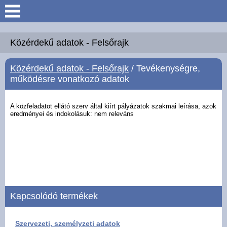
Keresés
Köszöntő
Közérdekű adatok - Felsőrajk
Közérdekű adatok - Felsőrajk
/ Tevékenységre,
Hírek
működésre vonatkozó adatok
Felsőrajk
A közfeladatot ellátó szerv által kiírt pályázatok szakmai leírása, azok
eredményei és
indokolásuk: nem releváns
Polgármesteri Hivatal
Intézmények
Közérdekű adatok -
Felsőrajk
Kapcsolódó termékek
Galéria
Szervezeti, személyzeti adatok