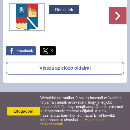
Pályázatok
Részletek
Választási információk -
Felsőrajk
Választási információk -
Alsórajk
Facebook
X
Közérdekű adatok -
Vissza az előző oldalra!
Alsórajk
EFOP-1.5.2-16-2017-00008
© 2026 -
Weboldalunk sütiket (cookie) használ működése
Adatkezelési tájékoztató
Oldal információk
Impresszum
folyamán annak érdekében, hogy a legjobb
felhasználói élményt nyújthassa Önnek, valamint
Elfogadom
a látogatottság mérése céljából. A sütik
használatát bármikor letilthatja! Erről bővebb
információkat olvashat itt:
Adatkezelési
tájékoztatónk