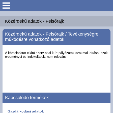
Keresés
Köszöntő
Közérdekű adatok - Felsőrajk
Közérdekű adatok - Felsőrajk
/ Tevékenységre,
Hírek
működésre vonatkozó adatok
Felsőrajk
A közfeladatot ellátó szerv által kiírt pályázatok szakmai leírása, azok
eredményei és
indokolásuk: nem releváns
Polgármesteri Hivatal
Intézmények
Közérdekű adatok -
Felsőrajk
Kapcsolódó termékek
Galéria
Gazdálkodási adatok