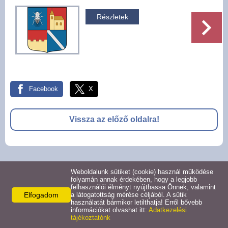
Pályázatok
Részletek
Választási információk -
Felsőrajk
Választási információk -
Alsórajk
Facebook
X
Közérdekű adatok -
Vissza az előző oldalra!
Alsórajk
EFOP-1.5.2-16-2017-00008
© 2026 -
Weboldalunk sütiket (cookie) használ működése
Adatkezelési tájékoztató
Oldal információk
Impresszum
folyamán annak érdekében, hogy a legjobb
felhasználói élményt nyújthassa Önnek, valamint
Elfogadom
a látogatottság mérése céljából. A sütik
használatát bármikor letilthatja! Erről bővebb
információkat olvashat itt:
Adatkezelési
tájékoztatónk