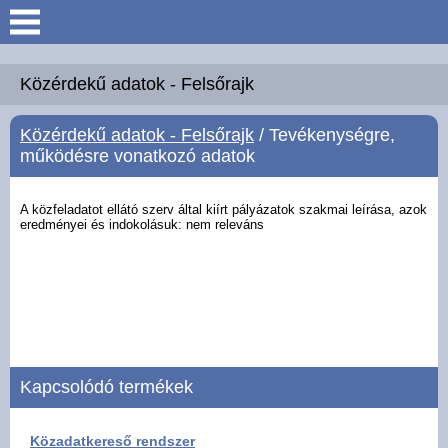
Keresés
Köszöntő
Közérdekű adatok - Felsőrajk
Közérdekű adatok - Felsőrajk
/ Tevékenységre,
Hírek
működésre vonatkozó adatok
Felsőrajk
A közfeladatot ellátó szerv által kiírt pályázatok szakmai leírása, azok
eredményei és
indokolásuk: nem releváns
Polgármesteri Hivatal
Intézmények
Közérdekű adatok -
Felsőrajk
Kapcsolódó termékek
Galéria
Közadatkereső rendszer