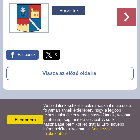
Pályázatok
Részletek
Választási információk -
Felsőrajk
Választási információk -
Alsórajk
Facebook
X
Közérdekű adatok -
Vissza az előző oldalra!
Alsórajk
EFOP-1.5.2-16-2017-00008
© 2026 -
Weboldalunk sütiket (cookie) használ működése
Adatkezelési tájékoztató
Oldal információk
Impresszum
folyamán annak érdekében, hogy a legjobb
felhasználói élményt nyújthassa Önnek, valamint
Elfogadom
a látogatottság mérése céljából. A sütik
használatát bármikor letilthatja! Erről bővebb
információkat olvashat itt:
Adatkezelési
tájékoztatónk