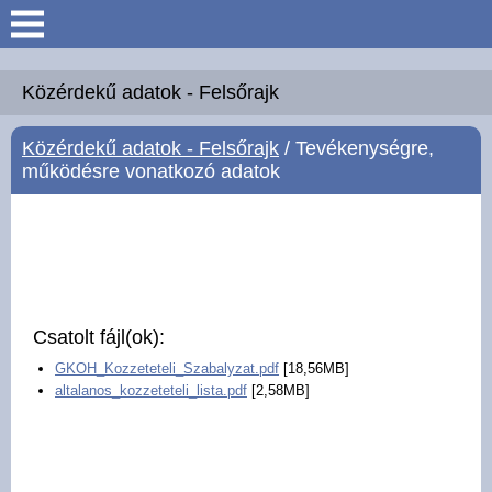
Keresés
Köszöntő
Közérdekű adatok - Felsőrajk
Közérdekű adatok - Felsőrajk
/ Tevékenységre,
Hírek
működésre vonatkozó adatok
Felsőrajk
Polgármesteri Hivatal
Intézmények
Csatolt fájl(ok):
GKOH_Kozzeteteli_Szabalyzat.pdf
[18,56MB]
Közérdekű adatok -
altalanos_kozzeteteli_lista.pdf
[2,58MB]
Felsőrajk
Galéria