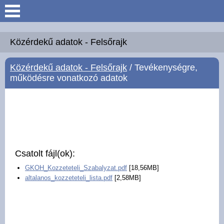
Keresés
Köszöntő
Közérdekű adatok - Felsőrajk
Közérdekű adatok - Felsőrajk
/ Tevékenységre,
Hírek
működésre vonatkozó adatok
Felsőrajk
Polgármesteri Hivatal
Intézmények
Csatolt fájl(ok):
GKOH_Kozzeteteli_Szabalyzat.pdf
[18,56MB]
Közérdekű adatok -
altalanos_kozzeteteli_lista.pdf
[2,58MB]
Felsőrajk
Galéria