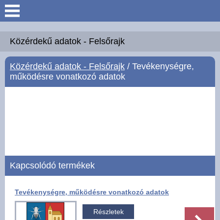
Keresés
Köszöntő
Közérdekű adatok - Felsőrajk
Közérdekű adatok - Felsőrajk
/ Tevékenységre,
Hírek
működésre vonatkozó adatok
Felsőrajk
Polgármesteri Hivatal
Intézmények
Kapcsolódó termékek
Közérdekű adatok -
Felsőrajk
Tevékenységre, működésre vonatkozó adatok
Galéria
Részletek