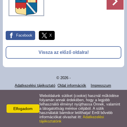
Pályázatok
Választási információk -
Felsőrajk
Facebook
X
Választási információk -
Alsórajk
Vissza az előző oldalra!
Közérdekű adatok -
Alsórajk
© 2026 -
EFOP-1.5.2-16-2017-00008
Adatkezelési tájékoztató
Oldal információk
Impresszum
Weboldalunk sütiket (cookie) használ működése
folyamán annak érdekében, hogy a legjobb
felhasználói élményt nyújthassa Önnek, valamint
Elfogadom
a látogatottság mérése céljából. A sütik
használatát bármikor letilthatja! Erről bővebb
információkat olvashat itt:
Adatkezelési
tájékoztatónk